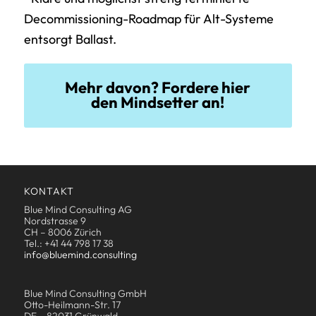
Decommissioning-Roadmap für Alt-Systeme
entsorgt Ballast.
Mehr davon? Fordere hier
den Mindsetter an!
KONTAKT
Blue Mind Consulting AG
Nordstrasse 9
CH – 8006 Zürich
Tel.: +41 44 798 17 38
info@bluemind.consulting
Blue Mind Consulting GmbH
Otto-Heilmann-Str. 17